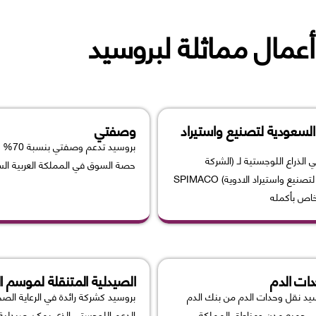
أعمال مماثلة لبروسيد
السعودية لتصنيع واستيراد
وصفتي
بروسيد تد
الذراع اللوجستية لـ (الشركة
حصة السوق في المملكة العربية الس
السعودية لتصنيع واستيراد الادوية) SPIMACO
خاص بأكمله
ات الدم
الصيدلية المتنقلة لموسم ا
يد نقل وحدات الدم من بنك الدم
بروسيد كشركة رائدة في الرعاية الص
لى جميع مدن ومناطق المملكة
الدعم اللوجستي الذي يمكن صيدلية ا